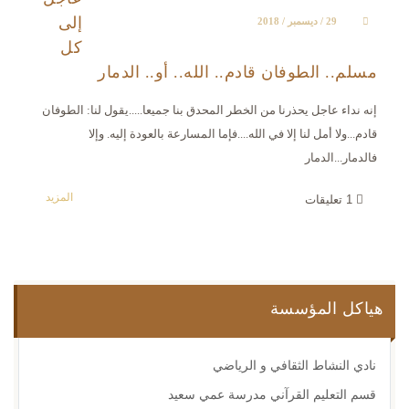
إلى
29 / ديسمبر / 2018
كل
مسلم.. الطوفان قادم.. الله.. أو.. الدمار
إنه نداء عاجل يحذرنا من الخطر المحدق بنا جميعا.....يقول لنا: الطوفان
قادم...ولا أمل لنا إلا في الله....فإما المسارعة بالعودة إليه. وإلا
فالدمار...الدمار
المزيد
1
تعليقات
هياكل المؤسسة
نادي النشاط الثقافي و الرياضي
قسم التعليم القرآني مدرسة عمي سعيد