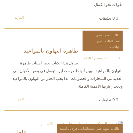
تقُودُك نحو الكَمَال
المزيد
0
تعليقات
طالبات معهد عمي
سعيدللبنات ـ فرع
باباالسعد
ظاهرة التهاون بالمواعيد
23 / ديسمبر / 2018
يتناول هذا الكتاب بعض أسباب ظاهرة
التهاون بالمواعيد؛ ليبين أنها ظاهرة خطيرة توصل في بعض الأحيان إلى
العديد من الشجارات والخصومات، لذا يجب الحذر من التهاون بالمواعيد
ويجب إعارتها الأهمية الكاملة
المزيد
0
تعليقات
طالبات معهد عمي سعيدللبنات ـ فرع باباالسعد
عاجل