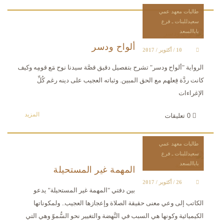
طالبات معهد عمي
سعيدللبنات ـ فرع
باباالسعد
ألواح ودسر
10 / أكتوبر / 2017
الرواية "ألواح ودسر" تشرح بتفصيل دقيق قصَّة سيدنا نوح مَع قومِه وكيف
كانت ردَّة فِعلهم مع الحق المبين. وثباته العجيب على دينه رغم كُلِّ
الإغراءات
المزيد
0
تعليقات
طالبات معهد عمي
سعيدللبنات ـ فرع
باباالسعد
المهمة غير المستحيلة
26 / أكتوبر / 2017
بين دفتي "المهمة غير المستحيلة" يدعو
الكاتب إلى وعي معنى حقيقة الصلاة وإعجازها العجيب.. ولمكوناتها
الكيميائية وكونها هي السبب في النَّهضة والتغيير نحو السُّموّ وهي التي