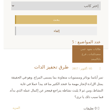
عدد المواضيع : 5
طالبات معهد عمي
سعيدللبنات ـ فرع
باباالسعد
طرق تحفيز الذات
05 / أكتوبر / 2017
تمر أيامنا بوتائر ومستويات متفاوتة بما يسمى المزاج. وهو في الحقيقة
يمثل الإرادة لإنجاز مهمة ما. فنجد الكثير منا قد يبدأ عملا في غاية
النشاط، ومن ثم لا يلبث نشاطه يتراجع فيعجز عن إكمال عمله الذي بدأه.
فما سبب ذلك يا ترى؟
المزيد
0
تعليقات