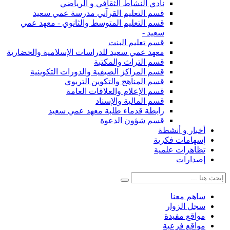
نادي النشاط الثقافي و الرياضي
قسم التعليم القرآني مدرسة عمي سعيد
قسم التعليم المتوسط والثانوي - معهد عمي
سعيد -
قسم تعليم البنت
معهد عمي سعيد للدراسات الإسلامية والحضارية
قسم التراث والمكتبة
قسم المراكز الصيفية والدورات التكوينية
قسم المناهج والتكوين التربوي
قسم الإعلام والعلاقات العامة
قسم المالية والإسناد
رابطة قدماء طلبة معهد عمي سعيد
قسم شؤون الدعوة
أخبار و أنشطة
إسهامات فكرية
تظاهرات علمية
إصدارات
ساهم معنا
سجل الزوار
مواقع مفيدة
مواقع فرعية