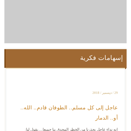
إسهامات فكرية
29 / ديسمبر / 2018
عاجل إلى كل مسلم.. الطوفان قادم.. الله..
أو.. الدمار
إنه نداء عاجل يحذرنا من الخطر المحدق بنا جميعا.....يقول لنا: