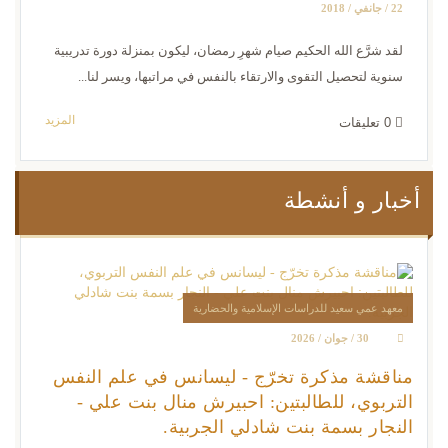
22 / جانفي / 2018
لقد شرَّع الله الحكيم صيام شهرِ رمضان، ليكون بمنزلة دورة تدريبية
سنوية لتحصيل التقوى والارتقاء بالنفس في مراتبها، ويسر لنا...
المزيد
0
تعليقات
أخبار و أنشطة
معهد عمي سعيد للدراسات الإسلامية والحضارية
30 / جوان / 2026
مناقشة مذكرة تخرّج - ليسانس في علم النفس
التربوي، للطالبتين: احبيرش منال بنت علي -
النجار بسمة بنت شادلي الجربية.