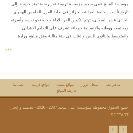
مؤسسة الشيخ عمي سعيد مؤسسة تربوية غير ربحية تمتد جذورها إلى
تاريخ تأسيس حلقة العزابة بالجزائر في بداية القرن الخامس الهجري،
الحادي عشر الميلادي، تهتم بتكوين الفرد لأداء واجبه نحو نفسه وأسرته
ومجتمعه ووطنه والإنسانية جمعاء، تشرف على التعليم الابتدائي
والمتوسط والثانوي للبنين والبنات في بيئة مثالية وفق مناهج وزارة...
المزيد
ساهم معنا
سجل الزوار
مواقع مفيدة
مواقع فرعية
اتصل بنا
خارطة الموقع
جميع الحقوق محفوظة لمؤسسة عمي سعيد 2007 - 2026 - تصميم و إنجاز
SOFTART