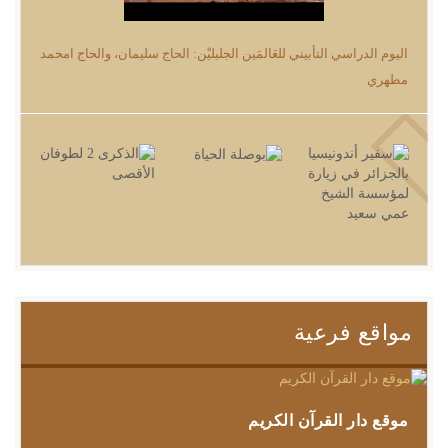
اليوم الدراسي التأبيني للعَالمَين الجليليْن: الحاج سليمان، والحاج امحمد
مطهري
مواقع فرعية
موقع دار القرآن الكريم