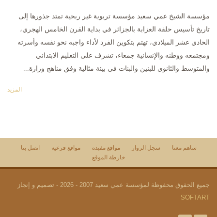
مؤسسة الشيخ عمي سعيد مؤسسة تربوية غير ربحية تمتد جذورها إلى
تاريخ تأسيس حلقة العزابة بالجزائر في بداية القرن الخامس الهجري،
الحادي عشر الميلادي، تهتم بتكوين الفرد لأداء واجبه نحو نفسه وأسرته
ومجتمعه ووطنه والإنسانية جمعاء، تشرف على التعليم الابتدائي
والمتوسط والثانوي للبنين والبنات في بيئة مثالية وفق مناهج وزارة...
المزيد
ساهم معنا
سجل الزوار
مواقع مفيدة
مواقع فرعية
اتصل بنا
خارطة الموقع
جميع الحقوق محفوظة لمؤسسة عمي سعيد 2007 - 2026 - تصميم و إنجاز
SOFTART