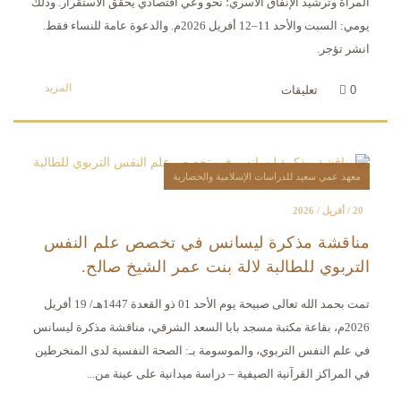
المرأة وترشيد الإنفاق الأسري؛ نحو وعي اقتصادي يحقق الاستقرار. وذلك
يومي: السبت والأحد 11–12 أفريل 2026م. والدعوة عامة للنساء فقط.
انشر تؤجر.
المزيد
0
تعليقات
معهد عمي سعيد للدراسات الإسلامية والحضارية
20 / أفريل / 2026
مناقشة مذكرة ليسانس في تخصص علم النفس
التربوي للطالبة لالة بنت عمر الشيخ صالح.
تمت بحمد الله تعالى صبيحة يوم الأحد 01 ذو القعدة 1447هـ/ 19 أفريل
2026م، بقاعة مكتبة مسجد بابا السعد الشرقي، مناقشة مذكرة ليسانس
في علم النفس التربوي، والموسومة بـ: الصحة النفسية لدى المنخرطين
في المراكز القرآنية الصيفية – دراسة ميدانية على عينة من...