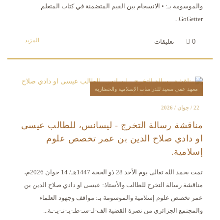
والموسومة بـ: • الانسجام بين القيم المتضمنة في كتاب المتعلم
GoGetter...
المزيد
0
تعليقات
معهد عمي سعيد للدراسات الإسلامية والحضارية
22 / جوان / 2026
مناقشة رسالة التخرج - ليسانس، للطالب عيسى
او دادي صلاح الدين بن عمر تخصص علوم
إسلامية.
تمت بحمد الله تعالى يوم الأحد 28 ذو الحجة 1447هـ/ 14 جوان 2026م،
مناقشة رسالة التخرج للطالب والأستاذ: عيسى او دادي صلاح الدين بن
عمر تخصص علوم إسلامية والموسومة بـ: مواقف وجهود العلماء
والمجتمع الجزائري من نصرة القضية الف-لـ-سـ-طـ-يـ-نـ-يـ-ـة...