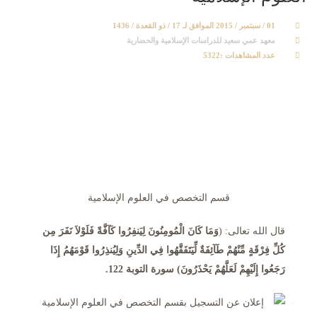
01 / سبتمبر / 2015 الموافق لـ 17 / ذو القعدة / 1436
معهد عمي سعيد للدراسات الإسلامية والحضارية
عدد المشاهدات :5322
قسم التخصص في العلوم الإسلامية
قال الله تعالى: (
وَمَا كَانَ الْمُومِنُونَ لِيَنفِرُوا كَآفَّةً فَلَوْلاَ نَفَرَ مِن
كُلِّ فِرْقَةٍ مِّنْهُمْ طَآئِفَةٌ لِّيَتَفَقَّهُوا فِي الدِّينِ وَلِيُنذِرُوا قَوْمَهُمُ إِذَا
رَجَعُوا إِلَيْهِمْ لَعَلَّهُمْ يَحْذَرُونَ) سورة التوبة 122.