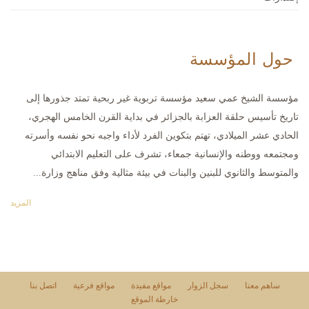
حول المؤسسة
مؤسسة الشيخ عمي سعيد مؤسسة تربوية غير ربحية تمتد جذورها إلى
تاريخ تأسيس حلقة العزابة بالجزائر في بداية القرن الخامس الهجري،
الحادي عشر الميلادي، تهتم بتكوين الفرد لأداء واجبه نحو نفسه وأسرته
ومجتمعه ووطنه والإنسانية جمعاء، تشرف على التعليم الابتدائي
والمتوسط والثانوي للبنين والبنات في بيئة مثالية وفق مناهج وزارة...
المزيد
ساهم معنا
سجل الزوار
مواقع مفيدة
مواقع فرعية
اتصل بنا
خارطة الموقع