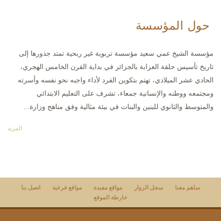
حول المؤسسة
مؤسسة الشيخ عمي سعيد مؤسسة تربوية غير ربحية تمتد جذورها إلى
تاريخ تأسيس حلقة العزابة بالجزائر في بداية القرن الخامس الهجري،
الحادي عشر الميلادي، تهتم بتكوين الفرد لأداء واجبه نحو نفسه وأسرته
ومجتمعه ووطنه والإنسانية جمعاء، تشرف على التعليم الابتدائي
والمتوسط والثانوي للبنين والبنات في بيئة مثالية وفق مناهج وزارة...
المزيد
ساهم معنا
سجل الزوار
مواقع مفيدة
مواقع فرعية
اتصل بنا
خارطة الموقع