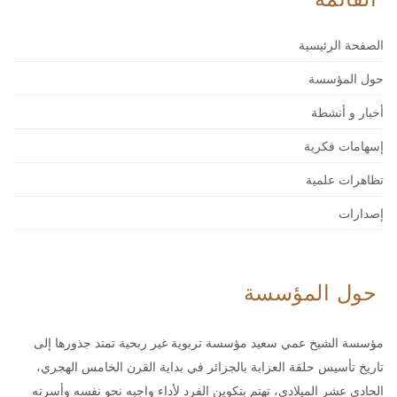
الصفحة الرئيسية
حول المؤسسة
أخبار و أنشطة
إسهامات فكرية
تظاهرات علمية
إصدارات
حول المؤسسة
مؤسسة الشيخ عمي سعيد مؤسسة تربوية غير ربحية تمتد جذورها إلى
تاريخ تأسيس حلقة العزابة بالجزائر في بداية القرن الخامس الهجري،
الحادي عشر الميلادي، تهتم بتكوين الفرد لأداء واجبه نحو نفسه وأسرته