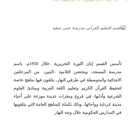
28 / أوت / 2015 الموافق لـ 13 / ذو القعدة / 1436
تأسس القسم إبان الثورة التحريرية -خلال
1958
م- باسم
مدرسة المسجد، ويحتضن التلاميذ –البنين- من المرحلتين
الابتدائية والمتوسطة في طرفي النهار، يتلقون فيها مناهج خاصة
لتحفيظ القرآن الكريم وتعليم اللغة العربية ومبادئ العلوم
الشرعية وآدابها، في فروع ومقرات عديدة موزعة على أحياء
مدينة غرداية وواحاتها، وذلك تكملة للمناهج العامة التي يتلقونها
في المدارس الحكومية خلال وجه النهار.