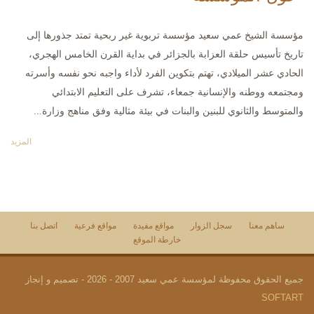
مؤسسة الشيخ عمي سعيد مؤسسة تربوية غير ربحية تمتد جذورها إلى
تاريخ تأسيس حلقة العزابة بالجزائر في بداية القرن الخامس الهجري،
الحادي عشر الميلادي، تهتم بتكوين الفرد لأداء واجبه نحو نفسه وأسرته
ومجتمعه ووطنه والإنسانية جمعاء، تشرف على التعليم الابتدائي
والمتوسط والثانوي للبنين والبنات في بيئة مثالية وفق مناهج وزارة...
المزيد
ساهم معنا
سجل الزوار
مواقع مفيدة
مواقع فرعية
اتصل بنا
خارطة الموقع
جميع الحقوق محفوظة لمؤسسة عمي سعيد 2007 - 2026 - تصميم و إنجاز
SOFTART