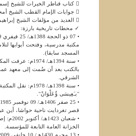
 كتاب قناطر الخيرات للشيخ إسماعيل بن موسى الجيطالي (ت: 750هـ).
 جوابات الإمام القطب الشيخ أمحمد بن يوسف اطفيش (ت: 1332هـ).
 العديد من مؤلفات الشيخ إبراهيم بن بكير حفار (ت: 1373هـ).
✓ محطات تاريخية بارزة:
مكتبة مدرسية، وفتحت أبوابها لتل
المسجد سابقا).
• سنة 1394هـ/ 1974
بالكتب بعد أن ضُمت إلى معهد عم
الشرقي.
• سنة 1398هـ/ 1978
"بـَعِيسَى ؤُعَلْوَانْ".
قصر تغردايت ناحية حواشا، أين عرف
• شعبان 
الخزانة العامة التابعة للمؤسسة.