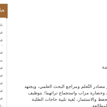
هيا
نا
قس
قس
-
قس
مع
بة
قس
قس
قس
مصادر التّعلم ومراجع البحث العلمي، ويجتهد
قس
 وحضارة مزاب واستجماع تراثهما؛ بتوظيف
قس
ظ والاستثمار، بُغية تلبية حاجات الطلبة
لمطالعة.
را