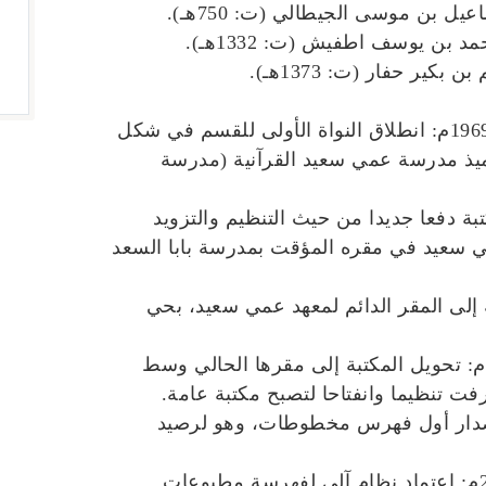
• 07 ذو الحجة 1388هـ/ 25 فيفري 1969م: انطلاق النواة الأولى للقسم في شكل
اميذ مدرسة عمي سعيد القرآنية (مدرسة
م: عرفت المكتبة دفعا جديدا من حيث التنظيم والتزويد
ي سعيد في مقره المؤقت بمدرسة بابا السعد
م: نقل المكتبة إلى المقر الدائم لمعهد عمي سعيد، بحي
• 25 صفر 1406هـ/ 09 نوفمبر 1985م: تحويل المكتبة إلى مقرها الحالي وسط
ت تنظيما وانفتاحا لتصبح مكتبة عامة.
1423هـ/ أكتوبر 2002م: إصدار أول فهرس مخطوطات، وهو لرصيد
• 13 محرم 1430هـ/ 10 جانفي 2009م: اعتماد نظام آلي لفهرسة مطبوعات