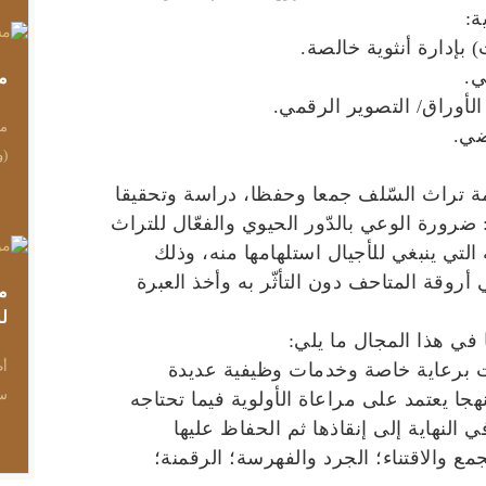
ة:
) بإدارة أنثوية خالصة.
ي.
م
الأوراق/ التصوير الرقمي.
مس
ضي.
(و
اث السّلف جمعا وحفظا، دراسة وتحقيقا
ضرورة الوعي بالدّور الحيوي والفعّال للتراث
التي ينبغي للأجيال استلهامها منه، وذلك
روقة المتاحف دون التأثّر به وأخذ العبرة
م
ل
ي هذا المجال ما يلي:
أط
برعاية خاصة وخدمات وظيفية عديدة
سع
 يعتمد على مراعاة الأولوية فيما تحتاجه
نهاية إلى إنقاذها ثم الحفاظ عليها
مع والاقتناء؛ الجرد والفهرسة؛ الرقمنة؛