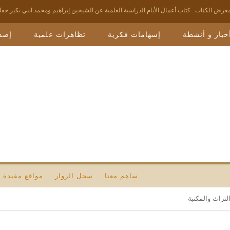
عرض الكتاب.. كتاب أعمال الأيام الدراسية العلمية عن الشيخين إبراهيم ومحمد ابني بكير حفار
الكتاب.. حوالي 1000 صفحة.
خبار و أنشطة
إسهامات فكرية
تظاهرات علمية
إصد
 إبراهيم بن محمد طلاي بعنوان: الشيخ إبراهيم طلاي وإسهاماته الحضارية.
يد تشارك في صالون الجزائر الدولي للكتاب.
شيخ إبراهيم بن بكير حفار - رواية.
المكتبة المركزية - مكتبة الإناث - برنامج أوقات المكتبة
ة يطلق موقع البحث في المكتبة المركزية للمؤسسة
عيد
ي سعيد
ساهم معنا
سجل الزوار
مواقع مفيدة
تراث والمكتبة