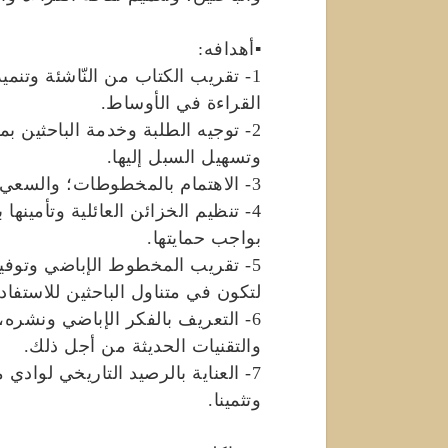
▪أهدافه:
1- تقريب الكتاب من النّاشئة وتنم
القراءة في الأوساط.
2- توجيه الطلبة وخدمة الباحثين بم
وتسهيل السبل إليها.
3- الاهتمام بالمخطوطات؛ والسعي لفهرستها وحفظها وتأمينها من مختلف الآفات.
4- تنظيم الخزائن العائلية وتأمين
بواجب حمايتها.
5- تقريب المخطوط الإباضي وتوف
لتكون في متناول الباحثين للاستفادة
6- التعريف بالفكر الإباضي ونشره
والتقنيات الحديثة من أجل ذلك.
7- العناية بالرصيد التاريخي لواد
وتثمينا.