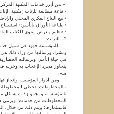
✓ من أبرز خدمات المكتبة المركزي
◦ قاعة مطالعة للإناث (مكتبة الإناث
◦ بيع النتاج الفكري المحلي والإباض
◦ طباعة الأوراق بالأسود/ استنساخ 
◦ تنظيم معرض سنوي للكتاب الإبا
2- التراث:
للمؤسسة جهود في سبيل خدمة تر
ونشرا. ورسالتها من وراء ذلك هي: 
في حياة الأمم، وبرسالته الحضارية 
يتجاوز مجرد الإعجاب به وخزنه في أ
منه.
ومن أدوار المؤسسة وإنجازاتها ف
- المخطوطات: تحظى المخطوطات 
بالمؤسسة، ومجموع ذلك يشكل منهجا
المخطوطات من خدمات؛ ويرمي في ال
فاستثمارها؛ ويتم ذلك من خلال: الج