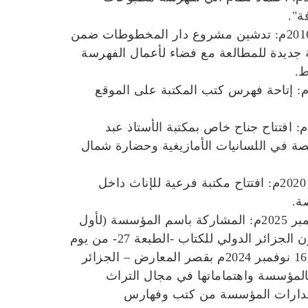
ة".
• 14 ذو الحجة 1437هـ/16 سبتمبر 2016م: تدشين مشروع دار المخطوطات ضمن
جديدة للمطالعة مع فضاء لأعمال الفهرسة
ط.
 17 رجب 1439هـ/ 03 أفريل 2018م: إتاحة فهرس كتب المكتبة على الموقع
• جمادى الأولى 1441هـ/ يناير 2020م: افتتاح جناح خاص بمكتبة الأستاذ عبد
 في اللسانيات الأمازيغية وحضارة شمال
• 16 ربيع الأول 1442هـ/ 02 نوفمبر 2020م: افتتاح مكتبة فرعية للإناث داخل
صة.
• 04 جمادى الأولى 1446هـ/ 06 نوفمبر 2025م: المشاركة باسم المؤسسة (لأول
مرة في تاريخ المؤسسة) في صالون الجزائر الدولي للكتاب -الطبعة 27- من يوم
الأربعاء 06 نوفمبر إلى يوم السبت 16 نوفمبر 2024م بقصر المعارض – الجزائر
المؤسسة واهتماماتها في مجال التراث
صدارات المؤسسة من كتب وفهارس