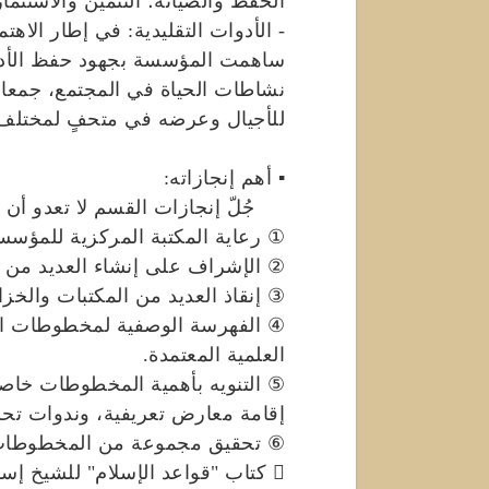
الحفظ والصيانة؛ التثمين والاستثمار
- الأدوات التقليدية: في إطار الاهتما
ساهمت المؤسسة بجهود حفظ الأدو
نشاطات الحياة في المجتمع، جمعا 
للأجيال وعرضه في متحفٍ لمختلف ا
▪ أهم إنجازاته:
جُلّ إنجازات القسم لا تعدو أن ت
① رعاية المكتبة المركزية للمؤسس
② الإشراف على إنشاء العديد من ال
③ إنقاذ العديد من المكتبات والخزا
④ الفهرسة الوصفية لمخطوطات الع
العلمية المعتمدة.
⑤ التنويه بأهمية المخطوطات خاصة
إقامة معارض تعريفية، وندوات تح
⑥ تحقيق مجموعة من المخطوطات 
 كتاب "قواعد الإسلام" للشيخ إسماعيل بن موسى الجيطالي (ت: 750هـ).