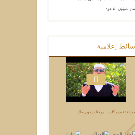
م شؤون الدعوة
ائط إعلامية
يقة: فيديو كليب: مولانا نرجو رضاك