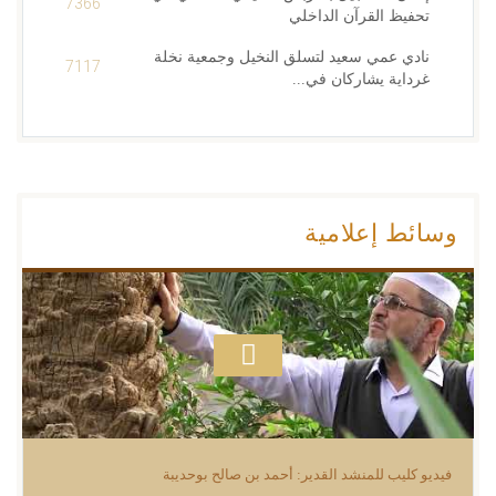
7366
تحفيظ القرآن الداخلي
نادي عمي سعيد لتسلق النخيل وجمعية نخلة
7117
غرداية يشاركان في...
وسائط إعلامية
فيديو كليب للمنشد القدير: أحمد بن صالح بوحديبة