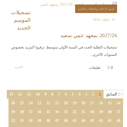
قسم الإعلام والعلاقات العامة
تسجيلات
الموسم
15 / جوان / 2026
الجديد
2027/26 بمعهد عمي سعيد
تسجيلات الطلبة الجدد في السنة الأولى متوسط. ترقبوا المزيد بخصوص
السنوات الأخرى...
المزيد
0
تعليقات
السابق
1
2
3
4
5
6
7
8
9
10
11
12
13
26
25
24
23
22
21
20
19
18
17
16
15
14
39
38
37
36
35
34
33
32
31
30
29
28
27
52
51
50
49
48
47
46
45
44
43
42
41
40