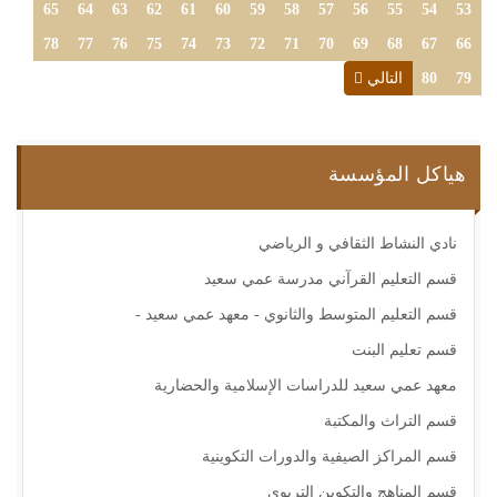
65
64
63
62
61
60
59
58
57
56
55
54
53
78
77
76
75
74
73
72
71
70
69
68
67
66
79
80
التالي
هياكل المؤسسة
نادي النشاط الثقافي و الرياضي
قسم التعليم القرآني مدرسة عمي سعيد
قسم التعليم المتوسط والثانوي - معهد عمي سعيد -
قسم تعليم البنت
معهد عمي سعيد للدراسات الإسلامية والحضارية
قسم التراث والمكتبة
قسم المراكز الصيفية والدورات التكوينية
قسم المناهج والتكوين التربوي