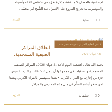
الإسلامية والحضارية؛ مناقشة مذكرة تخرّج في تخصّص الفقه وأصوله،
والموسومة بـ: تخريج الفروع على الأصول عند الشَّيخ أبي محمَّد...
المزيد
0
تعليقات
قسم التعليم القرآني مدرسة عمي سعيد
انطلاق المراكز
الصيفية المسجدية.
21 / جوان / 2026
بحمد الله تعالى افتتحت اليوم الأحد 21 جوان 2026م المراكز الصيفية
المسجدية، واستقبلت في مجموعها أزيد من 500 طالب راغب لتخصيص
جزء من إجازته مع القرآن الكريم. • هنيئا للمهتمين بالقرآن الكريم، وهنيئا
لمن سخر أبناءه للتعلُّم في مثل هذه المدارس والمراكز...
المزيد
0
تعليقات