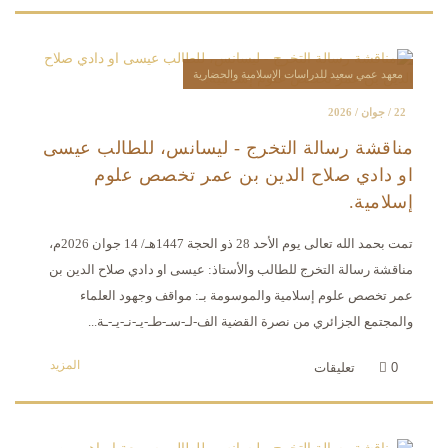
معهد عمي سعيد للدراسات الإسلامية والحضارية
22 / جوان / 2026
مناقشة رسالة التخرج - ليسانس، للطالب عيسى
او دادي صلاح الدين بن عمر تخصص علوم
إسلامية.
تمت بحمد الله تعالى يوم الأحد 28 ذو الحجة 1447هـ/ 14 جوان 2026م،
مناقشة رسالة التخرج للطالب والأستاذ: عيسى او دادي صلاح الدين بن
عمر تخصص علوم إسلامية والموسومة بـ: مواقف وجهود العلماء
والمجتمع الجزائري من نصرة القضية الف-لـ-سـ-طـ-يـ-نـ-يـ-ـة...
المزيد
0
تعليقات