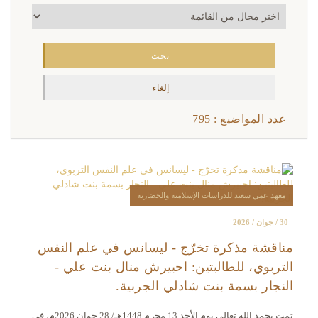
عدد المواضيع : 795
معهد عمي سعيد للدراسات الإسلامية والحضارية
30 / جوان / 2026
مناقشة مذكرة تخرّج - ليسانس في علم النفس
التربوي، للطالبتين: احبيرش منال بنت علي -
النجار بسمة بنت شادلي الجربية.
تمت بحمد الله تعالى يوم الأحد 13 محرم 1448هـ/ 28 جوان 2026م، في