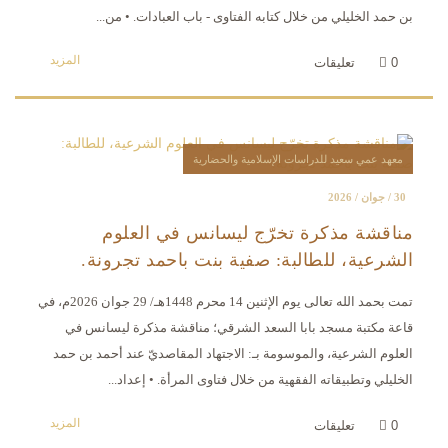
بن حمد الخليلي من خلال كتابه الفتاوى - باب العبادات. • من...
المزيد
0
تعليقات
معهد عمي سعيد للدراسات الإسلامية والحضارية
30 / جوان / 2026
مناقشة مذكرة تخرّج ليسانس في العلوم
الشرعية، للطالبة: صفية بنت باحمد تجرونة.
تمت بحمد الله تعالى يوم الإثنين 14 محرم 1448هـ/ 29 جوان 2026م، في
قاعة مكتبة مسجد بابا السعد الشرقي؛ مناقشة مذكرة ليسانس في
العلوم الشرعية، والموسومة بـ: الاجتهاد المقاصديّ عند أحمد بن حمد
الخليلي وتطبيقاته الفقهية من خلال فتاوى المرأة. • إعداد...
المزيد
0
تعليقات