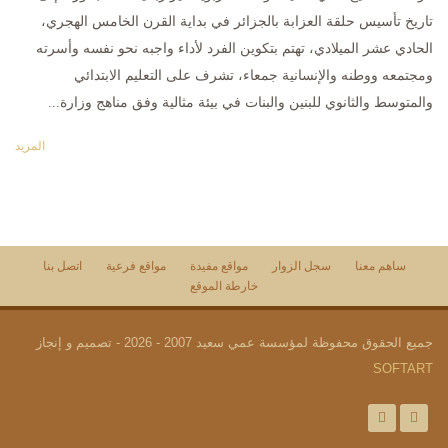
تاريخ تأسيس حلقة العزابة بالجزائر في بداية القرن الخامس الهجري،
الحادي عشر الميلادي، تهتم بتكوين الفرد لأداء واجبه نحو نفسه وأسرته
ومجتمعه ووطنه والإنسانية جمعاء، تشرف على التعليم الابتدائي
والمتوسط والثانوي للبنين والبنات في بيئة مثالية وفق مناهج وزارة...
المزيد
ساهم معنا
سجل الزوار
مواقع مفيدة
مواقع فرعية
اتصل بنا
خارطة الموقع
جميع الحقوق محفوظة لمؤسسة عمي سعيد 2007 - 2026 - تصميم و إنجاز
SOFTART